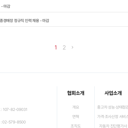
- 마감
종경매장 정규직 인력 채용 - 마감
1
2
협회소개
사업소개
개요
중고차 성능·상태점
 107-82-09031
연혁
가격·조사산정 서비
 : 02-579-8500
조직도
자동차 진단평가사