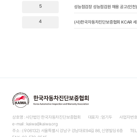
5
성능점검장 성능점검원 채용 공고(인천) 
4
(사)한국자동차진단보증협회 KCAR 세
상호명 : 사단법인 한국자동차진단보증협회
대표자 : 엄기두
사업자번호 :
e-mail : kaiwa@kaiwa.org
주소 : (우06132) 서울특별시 강남구 강남대로94길 86, 신영빌딩 6층
TEL