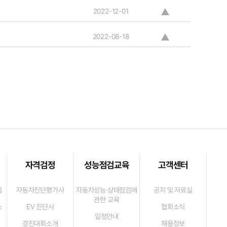
2022-12-01
2022-08-18
자격검정
성능점검교육
고객센터
검
자동차진단평가사
자동차성능·상태점검에
공지 및 자료실
관한 교육
스
EV 진단사
협회소식
일정안내
경진대회소개
채용정보