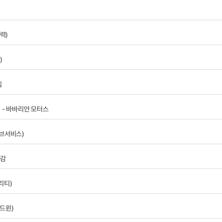
력)
)
집
 - 바바리안 모터스
브서비스)
마감
리티)
드윈)